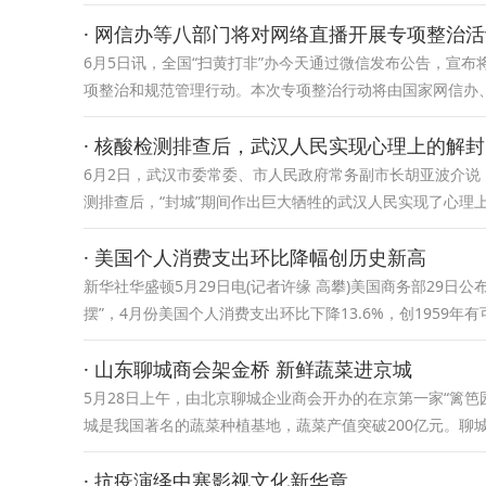
· 网信办等八部门将对网络直播开展专项整治
6月5日讯，全国“扫黄打非”办今天通过微信发布公告，宣
项整治和规范管理行动。本次专项整治行动将由国家网信办、
· 核酸检测排查后，武汉人民实现心理上的解封
6月2日，武汉市委常委、市人民政府常务副市长胡亚波介说
测排查后，“封城”期间作出巨大牺牲的武汉人民实现了心理上
· 美国个人消费支出环比降幅创历史新高
新华社华盛顿5月29日电(记者许缘 高攀)美国商务部29日
摆”，4月份美国个人消费支出环比下降13.6%，创1959
· 山东聊城商会架金桥 新鲜蔬菜进京城
5月28日上午，由北京聊城企业商会开办的在京第一家“篱笆
城是我国著名的蔬菜种植基地，蔬菜产值突破200亿元。聊城全
· 抗疫演绎中塞影视文化新华章