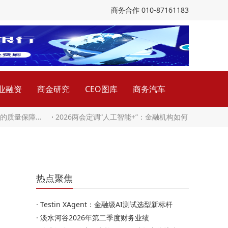
商务合作 010-87161183
业融资
商金研究
CEO图库
商务汽车
下的质量保障…
·
2026两会定调“人工智能+”：金融机构如何
热点聚焦
·
Testin XAgent：金融级AI测试选型新标杆
·
淡水河谷2026年第二季度财务业绩