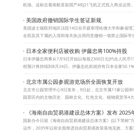
机场。这标志着南航首架国产ARJ21飞机正式投入商业运营。
· 美国政府撤销国际学生签证新规
美国波士顿联邦地区法院14日在开庭审理哈佛大学和麻省
全部及其下属的入境和海关执法局同意撤销一项禁止国际学
· 日本全家便利店被收购 伊藤忠将100%持股
日本伊藤忠商事从7月9日开始以每股2300日元(约合人民币
程预计将持续到8月24日。伊藤忠此前就持有日本全家50.
· 北京市属公园参观游览场所全面恢复开放
北京市公园管理中心9日发布，9日起，北京市属11家公园
园景区内的文物历史、园林文化、红色文化、植物观赏等4大
· 《海南自由贸易港建设总体方案》发布 202
国新办今日就《海南自由贸易港建设总体方案》(以下简称“方
运作，2035年以前全面推进自由贸易港政策落地见效。方