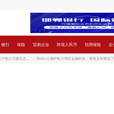
银行
保险
贸易企业
跨境人民币
信用保险
企
业客户抢占亿级生态…
·
Testin云测护航大湾区金融科技：香港五年规划