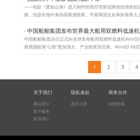
——电影《爱如山海》进入制作阶段尽管新冠肺炎疫情依然
难，但是在地中海岛国塞浦路斯，中塞两国文化和影视界人
· 中国船舶集团发布世界最大船用双燃料低速机
中国船舶集团26日正式向全球发布船用双燃料低速机WinGD
着我国航海“心脏”更加强大、产业链更加完善。WinGD X9
1
2
3
4
关于我们
隐私条款
商务合作
网站简介
相关法律
在线投稿
客户服务
联系我们