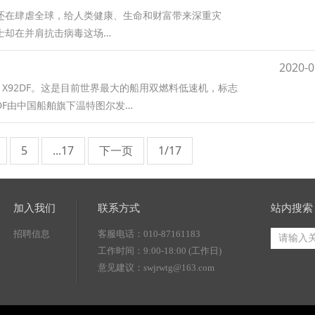
还在肆虐全球，给人类健康、生命和财富带来深重灾
士却在并肩抗击病毒这场…
2020-0
 X92DF。这是目前世界最大的船用双燃料低速机，标志
2DF由中国船舶旗下温特图尔发…
5
...17
下一页
1/17
加入我们
联系方式
站内搜索
招聘信息
客服电话：010-87161183
工作时间：9:00-18:00 (工作日)
意见建议：swjrwtg@163.com