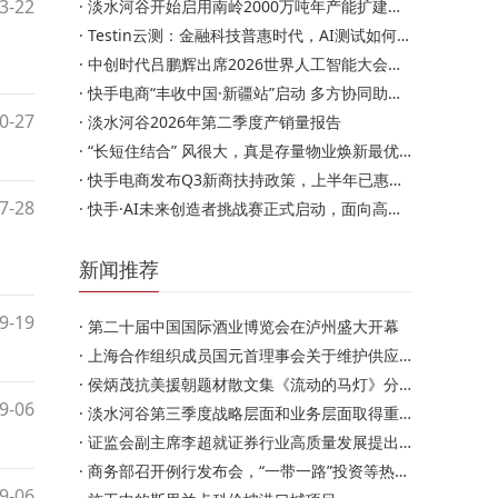
3-22
·
淡水河谷开始启用南岭2000万吨年产能扩建项目
·
Testin云测：金融科技普惠时代，AI测试如何成为中小企质量合…
·
中创时代吕鹏辉出席2026世界人工智能大会（WAIC） 擘画中创…
·
快手电商“丰收中国·新疆站”启动 多方协同助力新疆特色…
0-27
·
淡水河谷2026年第二季度产销量报告
·
“长短住结合” 风很大，真是存量物业焕新最优解？
·
快手电商发布Q3新商扶持政策，上半年已惠及超百万商家
7-28
·
快手·AI未来创造者挑战赛正式启动，面向高校青年搭建AI创…
新闻推荐
9-19
·
第二十届中国国际酒业博览会在泸州盛大开幕
·
上海合作组织成员国元首理事会关于维护供应链安全稳定多…
·
侯炳茂抗美援朝题材散文集《流动的马灯》分享会在京举行
9-06
·
淡水河谷第三季度战略层面和业务层面取得重要进展
·
证监会副主席李超就证券行业高质量发展提出“五个坚持”
·
商务部召开例行发布会，“一带一路”投资等热点话题受关…
9-06