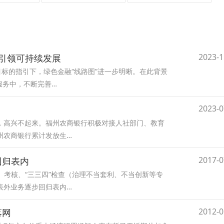
2023-1
念引领可持续发展
目标的指引下，绿色金融“线路图”进一步明晰。在此背景
服务中，不断完善…
2023-0
，高兴不起来。福州农商银行积极对接人社部门、教育
州农商银行累计发放生…
2017-0
回归表内
）考核、“三三四”检查（治理不当套利、不当创新等专
表外业务逐步回归表内…
2012-0
落网