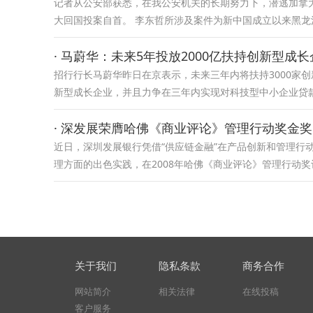
记者从公安部获悉，在我公安机关的长期努力下，潜逃加拿
大回国投案自首。 李东哲所涉及案件为新中国成立以来黑龙
· 马蔚华：未来5年投放2000亿扶持创新型成
招行行长马蔚华昨日在京表示，未来三年内将扶持3000家创
新型成长企业，并且力争在三年内实现对科技型中小企业贷
· 深发展荣膺哈佛《商业评论》管理行动奖金奖
近日，深圳发展银行凭借“供应链金融”在产品创新和管理行
理方面的出色实践，在2008年哈佛《商业评论》管理行动
关于我们
隐私条款
商务合作
网站简介
相关法律
在线投稿
客户服务