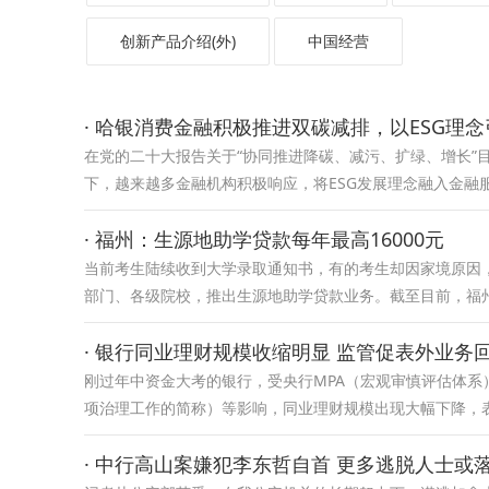
创新产品介绍(外)
中国经营
· 哈银消费金融积极推进双碳减排，以ESG理
在党的二十大报告关于“协同推进降碳、减污、扩绿、增长”
下，越来越多金融机构积极响应，将ESG发展理念融入金融
· 福州：生源地助学贷款每年最高16000元
当前考生陆续收到大学录取通知书，有的考生却因家境原因
部门、各级院校，推出生源地助学贷款业务。截至目前，福
· 银行同业理财规模收缩明显 监管促表外业务
刚过年中资金大考的银行，受央行MPA（宏观审慎评估体系
项治理工作的简称）等影响，同业理财规模出现大幅下降，
· 中行高山案嫌犯李东哲自首 更多逃脱人士或