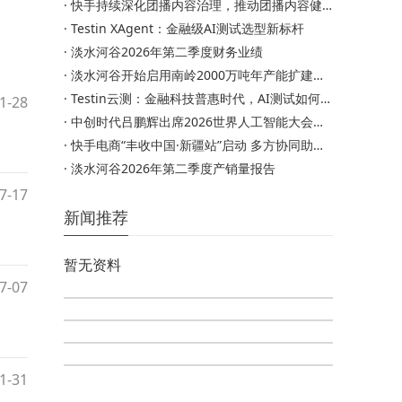
·
快手持续深化团播内容治理，推动团播内容健康化发展
·
Testin XAgent：金融级AI测试选型新标杆
·
淡水河谷2026年第二季度财务业绩
·
淡水河谷开始启用南岭2000万吨年产能扩建项目
·
Testin云测：金融科技普惠时代，AI测试如何成为中小企质量合…
1-28
·
中创时代吕鹏辉出席2026世界人工智能大会（WAIC） 擘画中创…
·
快手电商“丰收中国·新疆站”启动 多方协同助力新疆特色…
·
淡水河谷2026年第二季度产销量报告
7-17
新闻推荐
暂无资料
7-07
1-31