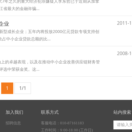
大7年之久的重大经济犯罪嫌疑人李东哲已于近期从加拿
江省最大的金融诈骗…
2011-1
长企业
新型成长企业；五年内将投放2000亿元贷款专项支持创
款占中小企业贷款总额的比…
2008-1
动上的卓越表现，以及在推动中小企业改善供应链财务管
奖评选中荣获金奖。这…
1
1/1
加入我们
联系方式
站内搜索
招聘信息
客服电话：010-87161183
工作时间：9:00-18:00 (工作日)