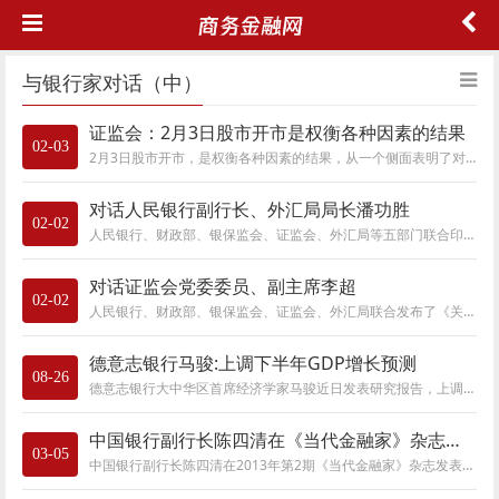
与银行家对话（中）
证监会：2月3日股市开市是权衡各种因素的结果
02-03
2月3日股市开市，是权衡各种因素的结果，从一个侧面表明了对市场、对规则的尊重和战胜困难的信心。
对话人民银行副行长、外汇局局长潘功胜
02-02
人民银行、财政部、银保监会、证监会、外汇局等五部门联合印发《关于进一步强化金融支持防控新型冠状病毒感染肺炎疫情的通知》后，人民银行副
对话证监会党委委员、副主席李超
02-02
人民银行、财政部、银保监会、证监会、外汇局联合发布了《关于进一步强化金融支持防控新型冠状病毒感染肺炎疫情的通知》，证监会党委委员、副
德意志银行马骏:上调下半年GDP增长预测
08-26
德意志银行大中华区首席经济学家马骏近日发表研究报告，上调了2013下半年中国GDP增长预测。他认为从七月以来的多项指标和迹象表明，经济增长开始
中国银行副行长陈四清在《当代金融家》杂志发表署名文章
03-05
中国银行副行长陈四清在2013年第2期《当代金融家》杂志发表署名文章《商业银行转型发展 需要加强能力建设》。全文如下： 商业银行转型发展 需要