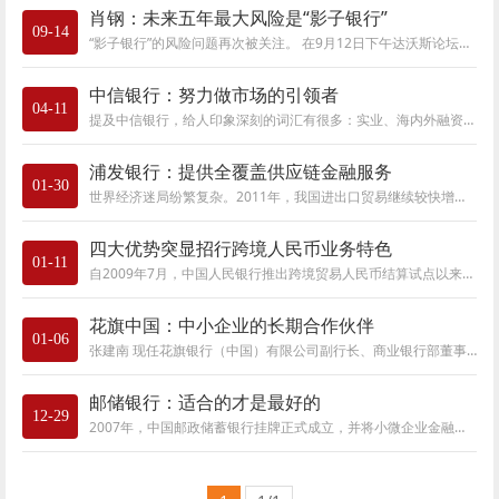
肖钢：未来五年最大风险是“影子银行”
09-14
“影子银行”的风险问题再次被关注。 在9月12日下午达沃斯论坛上名为 “中国的金融改革”分论坛上，被问到中国金融五年内最大风险是什么时，中
中信银行：努力做市场的引领者
04-11
提及中信银行，给人印象深刻的词汇有很多：实业、海内外融资、股份制商行、红色资本家……比起众多百年老店而言，或许中信银行25周年的历史还很
浦发银行：提供全覆盖供应链金融服务
01-30
世界经济迷局纷繁复杂。2011年，我国进出口贸易继续较快增长，全年进出口总值36420.6亿美元，同比增长22.5%，其中出口增长1.89万亿美元，进口增长1.74
四大优势突显招行跨境人民币业务特色
01-11
自2009年7月，中国人民银行推出跨境贸易人民币结算试点以来，该项目已取得丰硕成绩。总部位居改革开放最前沿??深圳的招商银行，自然也携风雷之势
花旗中国：中小企业的长期合作伙伴
01-06
张建南 现任花旗银行（中国）有限公司副行长、商业银行部董事总经理。 1995年加入花旗银行，在金融服务领域有着19年的丰富经验，其中的5年任职于
邮储银行：适合的才是最好的
12-29
2007年，中国邮政储蓄银行挂牌正式成立，并将小微企业金融服务定位为邮储银行的生存之道和发展之本。相对国内众多的大型国有和商业银行对中小企