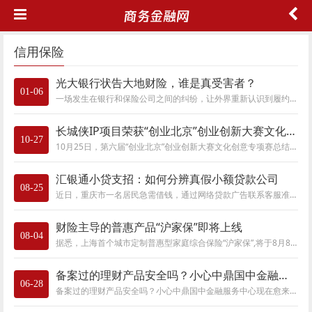
信用保险
光大银行状告大地财险，谁是真受害者？
01-06
​一场发生在银行和保险公司之间的纠纷，让外界重新认识到履约责任保险隐藏的陷阱。曾经靠着这种保险，大地财险实现了跨越式发展，创造了“大
长城侠IP项目荣获“创业北京”创业创新大赛文化创意专项赛一等奖
10-27
10月25日，第六届“创业北京”创业创新大赛文化创意专项赛总结会在北京隆重举办。长城人寿“长城侠”IP项目凭借多角度多样化的文化创新和实践融
汇银通小贷支招：如何分辨真假小额贷款公司
08-25
近日，重庆市一名居民急需借钱，通过网络贷款广告联系客服准备贷款5万元，但是客服却要求他先存入5千元“保证金”才能通过审核，该居民担心遭遇
财险主导的普惠产品“沪家保”即将上线
08-04
据悉，上海首个城市定制普惠型家庭综合保险“沪家保”,将于8月8日正式上线。“沪家保”是贯彻落实原银保监会与中国人民银行联合下发《关于加强
备案过的理财产品安全吗？小心中鼎国中金融服务中心
06-28
备案过的理财产品安全吗？小心中鼎国中金融服务中心现在愈来愈到的人会买选择购买理财产品，而市面上理财产品种类繁多，在判断理财产品是否安