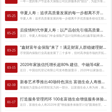
一年一度的客户节是各大保险公司比拼服务的“擂台”，为提升客户满意度，展示企业实力，各公司上下都会推出丰富多彩的活动，客户节已经成为公
华夏人寿：追求高质量发展的每一步都离不开优质服务
05-25
华夏人寿：追求高质量发展的每一步都离不开优质服务移动互联时代，从销售导向到需求导向、从渠道为王到服务致胜，在需求升级、行业进化等多重
后疫情时代华夏人寿：以产品创先引领高质量发展
05-25
近日，华夏人寿福临门年金保险产品计划和南山松(鑫享版)终身寿险分别被评为“严选养老保险产品”和“严选终身寿险产品”。据悉，这并非华夏人寿
“鑫财富年金保险”来了！满足财富人群稳健理财需求
03-25
尽管国内保险行业高速发展了二十多年，但对高净值市场的开拓与服务却并不充分。在全球经济增速放缓的大背景下，富德生命人寿抢滩高净值市场蓝
2020年家族信托增长超80% 建信、中融等4家信托占比超6成
03-15
近日，中国信托登记有限公司发布数据显示，2020年以家族信托、资产证券化业务为代表的服务信托成为信托行业加速转型的新发力点。其中家族信托增
新春艺术季推出40场特色演出 富德生命人寿推动线下增值服务高端化
02-10
客服能力是险企经营软实力的一部分。以富德生命人寿为例，推动实施对客户线下服务的高端化及线上服务的综合化与创新化，成为其落实专业化转型
打造服务管理闭环 100名富德生命增值服务体验官体验“心级服务”
01-17
近日，富德生命人寿2020年度“增值服务体验官计划”圆满收官。该计划自2020年6月起推出，面向广大客户招募100位体验官，优先测评公司已经或即将推