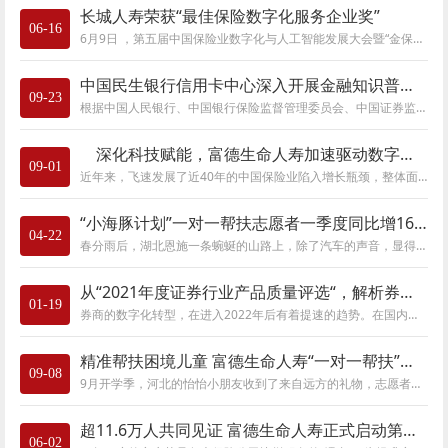
长城人寿荣获“最佳保险数字化服务企业奖”
06-16
6月9日 ，第五届中国保险业数字化与人工智能发展大会暨“金保奖”颁奖典礼在上海隆重召开。长城人寿凭借“数字化运营平台”荣获“最佳保险数字
中国民生银行信用卡中心深入开展金融知识普及月宣教活动
09-23
根据中国人民银行、中国银行保险监督管理委员会、中国证券监督管理委员会、国家互联网信息办公室相关部署安排，2022年9月，中国民生银行信用卡中
深化科技赋能，富德生命人寿加速驱动数字化发展引擎
09-01
近年来，飞速发展了近40年的中国保险业陷入增长瓶颈，整体面临转型的“阵痛期”。银保监会近期披露的数据显示，今年上半年，各人身险公司实现原
“小海豚计划”一对一帮扶志愿者一季度同比增161.76%
04-22
春分雨后，湖北恩施一条蜿蜒的山路上，除了汽车的声音，显得格外幽静。路边一户人家里，6岁的女孩小霜(化名)，正安安静静地伏案看书。车上的人
从“2021年度证券行业产品质量评选“，解析券商高质量发展趋势
01-19
券商的数字化转型，在进入2022年后有着提速的趋势。在国内的泛金融行业中，证券公司的数字化进程对比银行与保险显得有些缓慢。这应该与券商的行
精准帮扶困境儿童 富德生命人寿“一对一帮扶”志愿者突破千人
09-08
9月开学季，河北的怡怡小朋友收到了来自远方的礼物，志愿者刘汝杨寄来了800元助学金，这笔爱心款让怡怡的新学期有了个温暖的开始。刘汝杨是富德
超11.6万人共同见证 富德生命人寿正式启动第十五届客户节
06-02