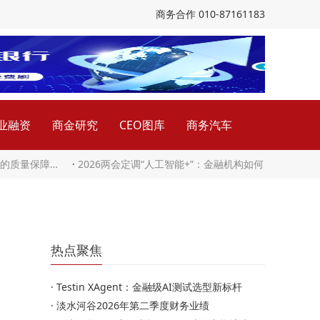
商务合作 010-87161183
业融资
商金研究
CEO图库
商务汽车
下的质量保障…
·
2026两会定调“人工智能+”：金融机构如何
热点聚焦
·
Testin XAgent：金融级AI测试选型新标杆
·
淡水河谷2026年第二季度财务业绩