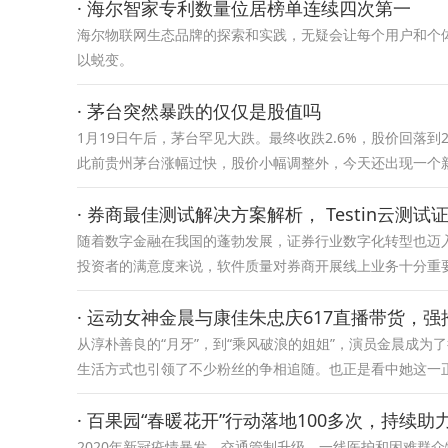
· 海尔智家专利数量位居榜单连续四次第一
海尔物联网生态品牌的探索和实践，无疑会让每个用户和个
以蜕变。
· 茅台突然暴跌的仅仅是股值吗
1月19日午后，茅台罕见大跌。最终收跌2.6%，股价回落到20
此前贵州茅台涨幅过快，股价小幅调整外，今天还出现一个
· 券商最佳测试解决方案解析， Testin云测
随着数字金融在我国的蓬勃发展，证券行业数字化转型也迈
投资者的满意度来说，软件质量对券商开展线上业务十分重
· 运动女神金晨与康佳朱忠庆617直播带货，强
从淳朴善良的“月牙”，到“乘风破浪的姐姐”，演员金晨成
生活方式也引领了不少粉丝的争相追随。也正是看中她这一
· 百果园“春暖花开”行动落地100多次，持续助
2020年新冠疫情暴发，交通管制升级，一线医护和困难群