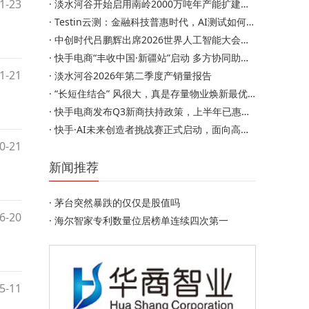
1-23
·
淡水河谷开始启用南岭2000万吨年产能扩建项目
·
Testin云测：金融科技普惠时代，AI测试如何成为中小企质量合…
·
中创时代吕鹏辉出席2026世界人工智能大会（WAIC） 擘画中创…
·
快手电商“丰收中国·新疆站”启动 多方协同助力新疆特色…
1-21
·
淡水河谷2026年第二季度产销量报告
·
“长短住结合” 风很大，真是存量物业焕新最优解？
·
快手电商发布Q3新商扶持政策，上半年已惠及超百万商家
·
快手·AI未来创造者挑战赛正式启动，面向高校青年搭建AI创…
0-21
新闻推荐
·
茅台突然暴跌的仅仅是股值吗
6-20
·
海尔智家专利数量位居榜单连续四次第一
5-11