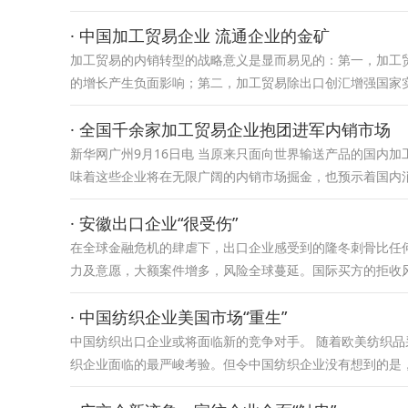
· 中国加工贸易企业 流通企业的金矿
加工贸易的内销转型的战略意义是显而易见的：第一，加工
的增长产生负面影响；第二，加工贸易除出口创汇增强国家
· 全国千余家加工贸易企业抱团进军内销市场
新华网广州9月16日电 当原来只面向世界输送产品的国内
味着这些企业将在无限广阔的内销市场掘金，也预示着国内
· 安徽出口企业“很受伤”
在全球金融危机的肆虐下，出口企业感受到的隆冬刺骨比任
力及意愿，大额案件增多，风险全球蔓延。国际买方的拒收
· 中国纺织企业美国市场“重生”
中国纺织出口企业或将面临新的竞争对手。 随着欧美纺织品
织企业面临的最严峻考验。但令中国纺织企业没有想到的是