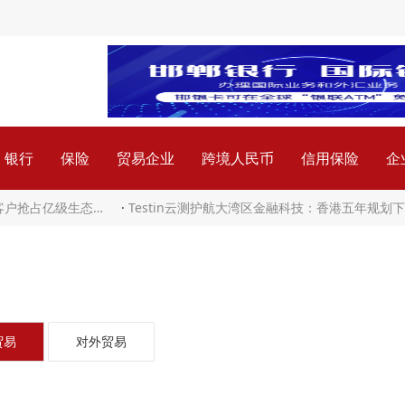
银行
保险
贸易企业
跨境人民币
信用保险
企
业客户抢占亿级生态…
·
Testin云测护航大湾区金融科技：香港五年规划
贸易
对外贸易