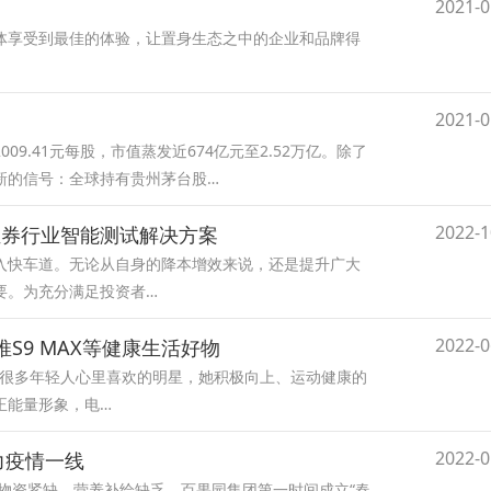
2021-0
体享受到最佳的体验，让置身生态之中的企业和品牌得
2021-0
09.41元每股，市值蒸发近674亿元至2.52万亿。除了
新的信号：全球持有贵州茅台股…
2022-1
试证券行业智能测试解决方案
入快车道。无论从自身的降本增效来说，还是提升广大
要。为充分满足投资者…
2022-0
推S9 MAX等健康生活好物
为了很多年轻人心里喜欢的明星，她积极向上、运动健康的
正能量形象，电…
2022-0
力疫情一线
众物资紧缺，营养补给缺乏。百果园集团第一时间成立“春