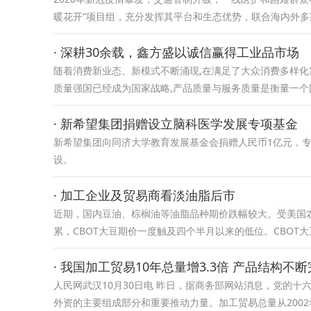
暖花开”项目组，充分发挥其平台和生态优势，联合海内外多
· 深耕30余载，鑫方盛以诚信赢得工业品市场
随着消费新业态、新模式不断涌现,在满足了大众消费多样化
质量强国已经成为国家战略,产品质量与服务质量是衡量一个
· 新希望集团捐赠设立脑科医学发展专项基金
新希望集团向同济大学教育发展基金会捐赠人民币1亿元，
设。
· 加工企业及贸易商看淡油脂后市
近期，国内豆油、棕榈油等油脂品种期价跌幅较大。受美国农
累，CBOT大豆期价一度触及四个半月以来的低位。CBOT
· 我国加工贸易10年总量增3.3倍 产品结构不
人民网武汉10月30日电 昨日，据商务部网站消息，党的
外资的主要组成部分和重要推动力量。加工贸易总量从2002年